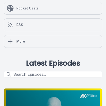
Pocket Casts
RSS
More
Latest Episodes