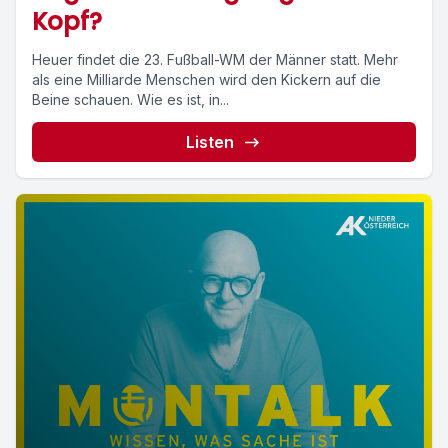
Kopf?
Heuer findet die 23. Fußball-WM der Männer statt. Mehr
als eine Milliarde Menschen wird den Kickern auf die
Beine schauen. Wie es ist, in...
Listen