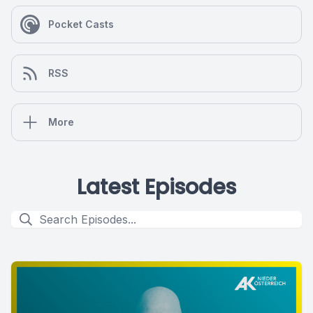
Pocket Casts
RSS
More
Latest Episodes