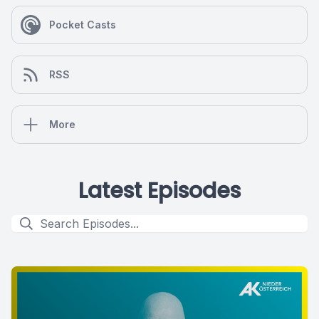
Pocket Casts
RSS
More
Latest Episodes