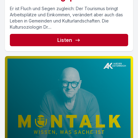
Er ist Fluch und Segen zugleich: Der Tourismus bringt
Arbeitsplätze und Einkommen, verändert aber auch das
Leben in Gemeinden und Kulturlandschaften. Die
Kultursoziologin Dr....
Listen