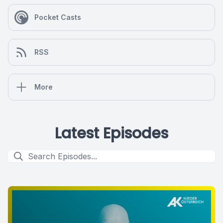
Pocket Casts
RSS
More
Latest Episodes