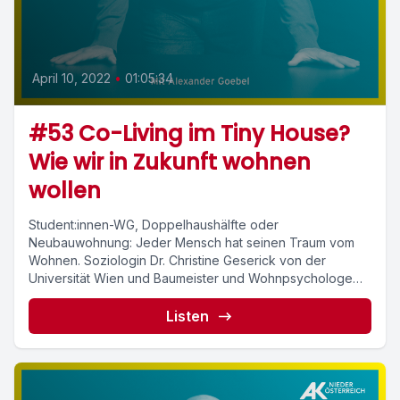
April 10, 2022
•
01:05:34
#53 Co-Living im Tiny House?
Wie wir in Zukunft wohnen
wollen
Student:innen-WG, Doppelhaushälfte oder
Neubauwohnung: Jeder Mensch hat seinen Traum vom
Wohnen. Soziologin Dr. Christine Geserick von der
Universität Wien und Baumeister und Wohnpsychologe
Mag....
Listen