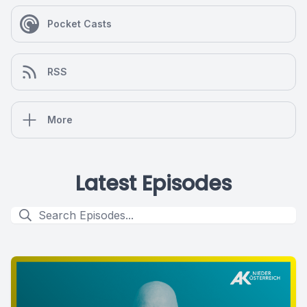
Pocket Casts
RSS
More
Latest Episodes