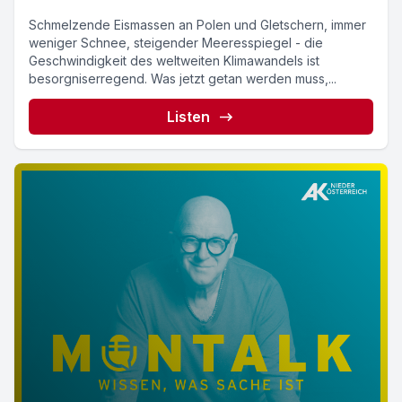
Schmelzende Eismassen an Polen und Gletschern, immer
weniger Schnee, steigender Meeresspiegel - die
Geschwindigkeit des weltweiten Klimawandels ist
besorgniserregend. Was jetzt getan werden muss,...
Listen