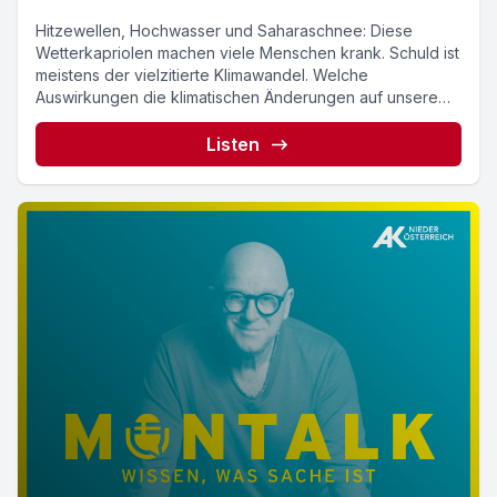
Hitzewellen, Hochwasser und Saharaschnee: Diese
Wetterkapriolen machen viele Menschen krank. Schuld ist
meistens der vielzitierte Klimawandel. Welche
Auswirkungen die klimatischen Änderungen auf unsere
Gesundheit...
Listen