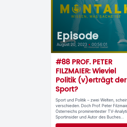
Episode
August 20, 2023
•
00:56:01
#88 PROF. PETER
FILZMAIER: Wieviel
Politik (v)erträgt der
Sport?
Sport und Politik – zwei Welten, schei
verschieden. Doch Prof. Peter Filzmaie
Österreichs prominentester TV-Analyti
Sportinsider und Autor des Buches
“Atemlos” erklärt, wie Fußball...