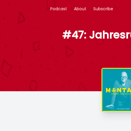
Podcast
About
Subscribe
#47: Jahresr