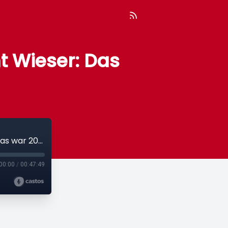
t Wieser: Das
#47: Jahresrückblick mit AK-Präsident Wieser: Das war 2021
00:00
/
00:47:49