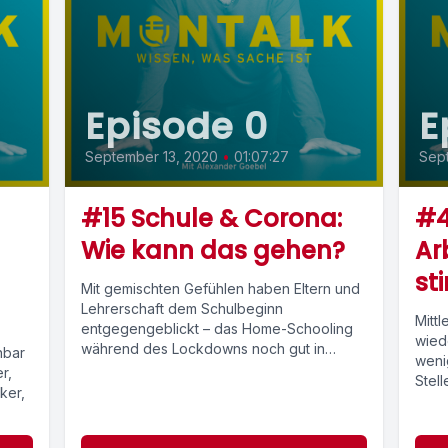
Episode 0
E
September 13, 2020
•
01:07:27
Sept
#15 Schule & Corona:
#4
Wie kann das gehen?
Ar
st
Mit gemischten Gefühlen haben Eltern und
Lehrerschaft dem Schulbeginn
Mittl
entgegengeblickt – das Home-Schooling
wiede
während des Lockdowns noch gut in
nbar
weni
Erinnerung. Wie aber geht es...
r,
Stell
ker,
Pande