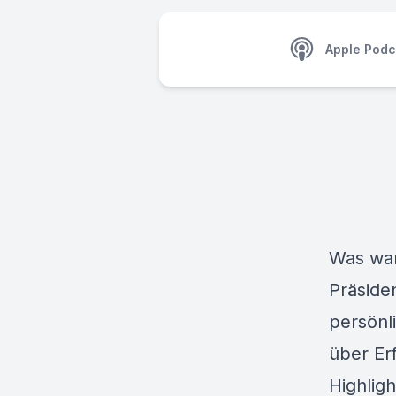
Apple Podc
Was war
Präside
persönl
über Er
Highlig