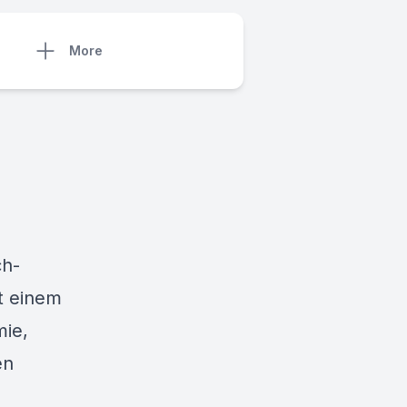
More
ch-
t einem
mie,
en