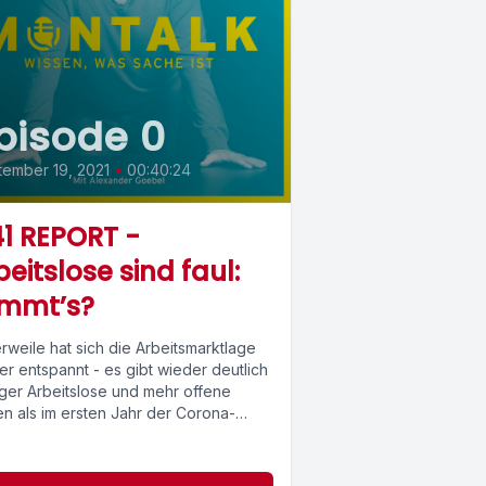
pisode 0
ember 19, 2021
•
00:40:24
1 REPORT -
beitslose sind faul:
immt’s?
erweile hat sich die Arbeitsmarktlage
r entspannt - es gibt wieder deutlich
ger Arbeitslose und mehr offene
en als im ersten Jahr der Corona-
mie....