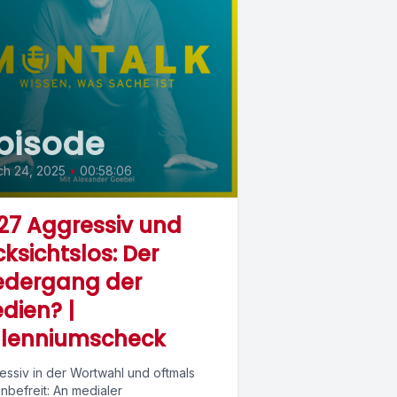
pisode
ch 24, 2025
•
00:58:06
27 Aggressiv und
cksichtslos: Der
edergang der
dien? |
llenniumscheck
essiv in der Wortwahl und oftmals
nbefreit: An medialer