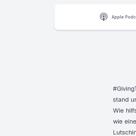
Apple Podc
#Giving
stand u
Wie hil
wie ein
Lutschi