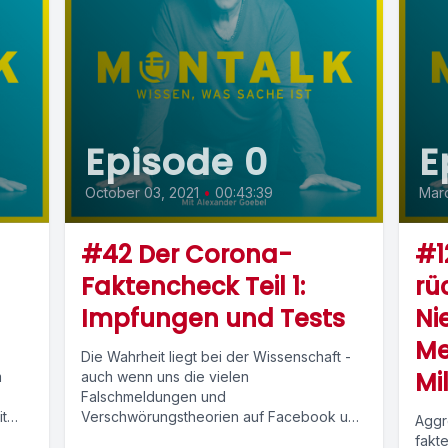
Episode 0
E
October 03, 2021
•
00:43:39
Mar
#42 Der Corona-
#1
Faktencheck Teil 1:
rü
Impfungen und Tests
Ni
Me
Die Wahrheit liegt bei der Wissenschaft -
Mi
m
auch wenn uns die vielen
Falschmeldungen und
t
Verschwörungstheorien auf Facebook und
Aggr
Co. das Gegenteil glaubhaft machen
fakte