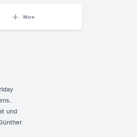
More
riday
ens.
at und
 Günther