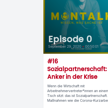
Episode 0
September 29, 2020
•
00:50:01
#16
Sozialpartnerschaft:
Anker in der Krise
Wenn die Wirtschaft mit
Arbeitnehmervertreter*innen an eine
Tisch sitzt: das ist Sozialpartnerschaft.
Maßnahmen wie die Corona-Kurzarbei
sind das Ergebnis. Warum sich die