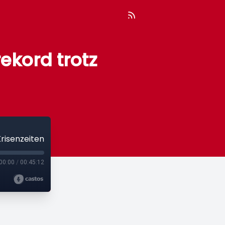
kord trotz
risenzeiten
00:00
/
00:45:12