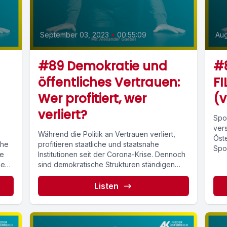
September 03, 2023
•
00:55:09
Aug
#89 Demokratie und
#8
öffentliches Vertrauen:
FI
Wer profitiert, wer
(v
verliert?
Spor
vers
Während die Politik an Vertrauen verliert,
Öst
che
profitieren staatliche und staatsnahe
Spo
he
Institutionen seit der Corona-Krise. Dennoch
erkl
hen.
sind demokratische Strukturen ständigen
Angriffen ausgesetzt. Wie sich dieser...
Listen