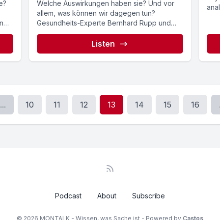
e?
Welche Auswirkungen haben sie? Und vor
ana
allem, was können wir dagegen tun?
Kom
in
Gesundheits-Experte Bernhard Rupp und
Apothekerkammer NÖ-Präsident Heinz
Haberfeld...
Listen
...
10
11
12
13
14
15
16
Podcast
About
Subscribe
© 2026 MONTALK - Wissen, was Sache ist - Powered by
Castos