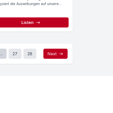
lysiert die Auswirkungen auf unsere
munikation und...
Listen
...
27
28
Next