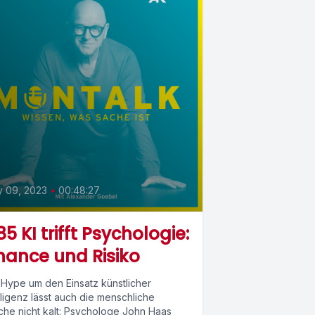
y 09, 2023
•
00:48:27
5 KI trifft Psychologie:
ance und Risiko
 Hype um den Einsatz künstlicher
lligenz lässt auch die menschliche
che nicht kalt: Psychologe John Haas