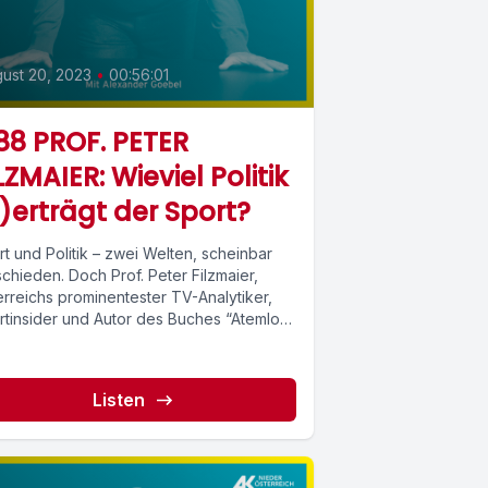
ust 20, 2023
•
00:56:01
8 PROF. PETER
LZMAIER: Wieviel Politik
)erträgt der Sport?
t und Politik – zwei Welten, scheinbar
chieden. Doch Prof. Peter Filzmaier,
erreichs prominentester TV-Analytiker,
rtinsider und Autor des Buches “Atemlos”
ärt, wie Fußball...
Listen