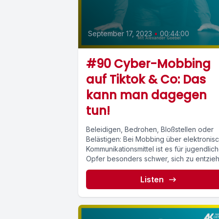
September 17, 2023
•
00:44:00
#90 Cyber-Mobbing
auf Tiktok & Co: Das
kann man dagegen
tun!
Beleidigen, Bedrohen, Bloßstellen oder
Belästigen: Bei Mobbing über elektronis
Kommunikationsmittel ist es für jugendlic
Opfer besonders schwer, sich zu entzie
Wie man sich dagegen...
Listen