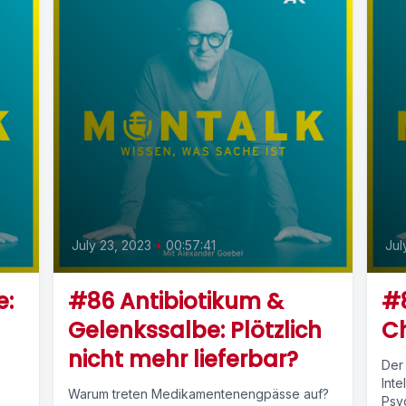
July 23, 2023
•
00:57:41
Jul
e:
#86 Antibiotikum &
#8
Gelenkssalbe: Plötzlich
Ch
nicht mehr lieferbar?
Der
Inte
Warum treten Medikamentenengpässe auf?
Psy