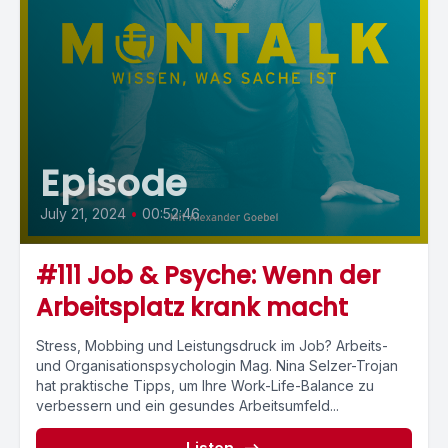
Episode
July 21, 2024
•
00:52:46
#111 Job & Psyche: Wenn der
Arbeitsplatz krank macht
Stress, Mobbing und Leistungsdruck im Job? Arbeits-
und Organisationspsychologin Mag. Nina Selzer-Trojan
hat praktische Tipps, um Ihre Work-Life-Balance zu
verbessern und ein gesundes Arbeitsumfeld...