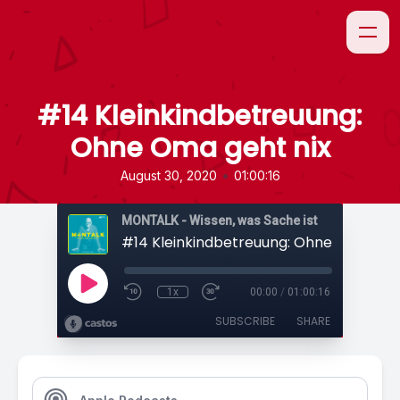
#14 Kleinkindbetreuung:
Ohne Oma geht nix
•
August 30, 2020
01:00:16
MONTALK - Wissen, was Sache ist
#14 Kleinkindbetreuung: Ohne Oma geht
1x
00:00
/
01:00:16
SUBSCRIBE
SHARE