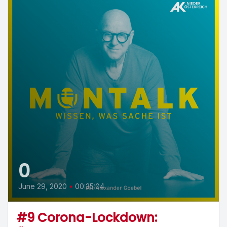
0
June 29, 2020
•
00:35:04
#9 Corona-Lockdown: