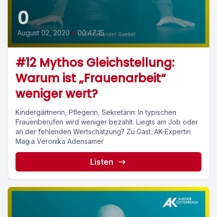
0
August 02, 2020
•
00:47:15
#12 Mythos Gleichstellung:
Warum ist „Frauenarbeit“
weniger wert?
Kindergärtnerin, Pflegerin, Sekretärin: In typischen
Frauenberufen wird weniger bezahlt. Liegts am Job oder
an der fehlenden Wertschätzung? Zu Gast: AK-Expertin
Mag.a Veronika Adensamer
Listen