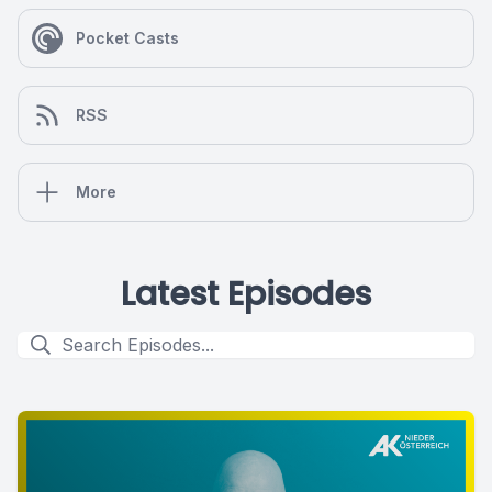
Pocket Casts
RSS
More
Latest Episodes