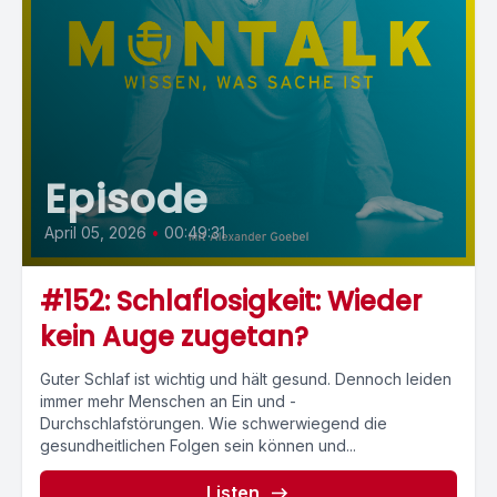
Episode
April 05, 2026
•
00:49:31
#152: Schlaflosigkeit: Wieder
kein Auge zugetan?
Guter Schlaf ist wichtig und hält gesund. Dennoch leiden
immer mehr Menschen an Ein und -
Durchschlafstörungen. Wie schwerwiegend die
gesundheitlichen Folgen sein können und...
Listen