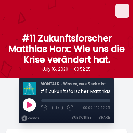
#11 Zukunftsforscher
Matthias Horx: Wie uns die
Krise verändert hat.
•
July 18, 2020
00:52:25
MONTALK - Wissen, was Sache ist
1x
00:00
/
00:52:25
SUBSCRIBE
SHARE