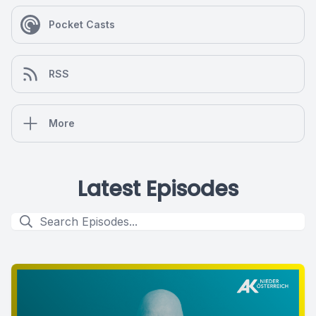
Pocket Casts
RSS
More
Latest Episodes